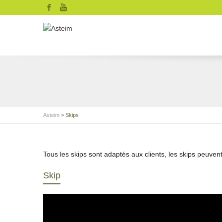
Facebook
YouTube
Asteim
>
Skips
Tous les skips sont adaptés aux clients, les skips peuven
Skip