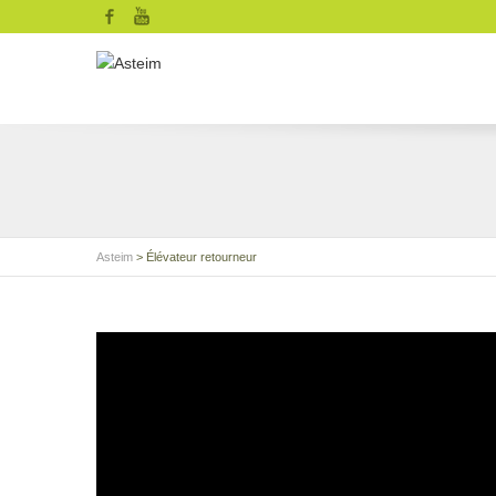
Facebook
YouTube
Asteim
>
Élévateur retourneur