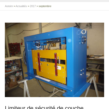
Asteim
>
Actualités
>
2017
>
septembre
Limiteur de sécurité de couche