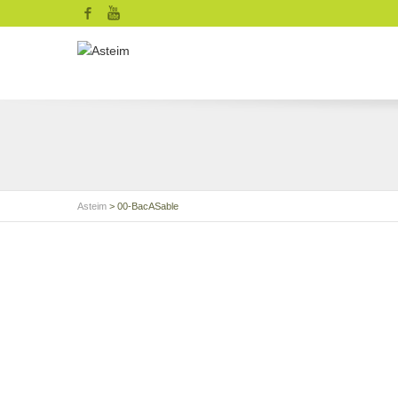
Facebook
YouTube
Asteim
>
00-BacASable