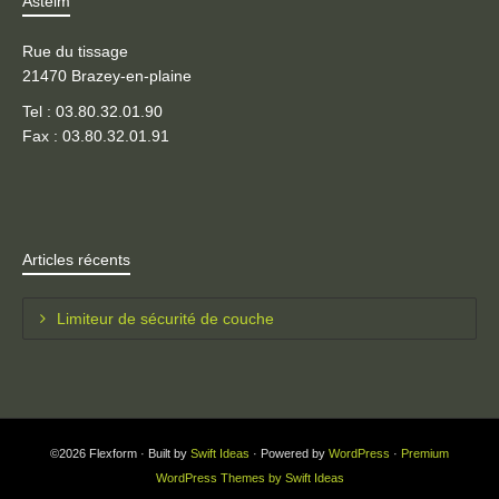
Asteim
Rue du tissage
21470 Brazey-en-plaine
Tel : 03.80.32.01.90
Fax : 03.80.32.01.91
Articles récents
Limiteur de sécurité de couche
©2026 Flexform · Built by
Swift Ideas
· Powered by
WordPress
·
Premium
WordPress Themes by Swift Ideas